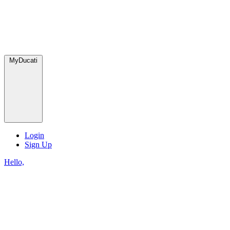
MyDucati
Login
Sign Up
Hello,