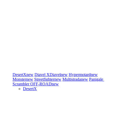
DesertX
new
Diavel
XDiavel
new
Hypermotard
new
Monster
new
Streetfighter
new
Multistrada
new
Panigale
Scrambler
OFF-ROAD
new
DesertX