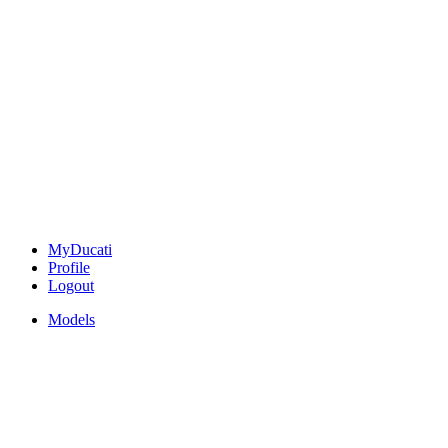
MyDucati
Profile
Logout
Models