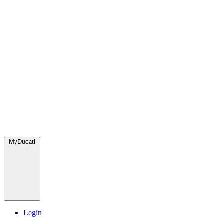
MyDucati
Login