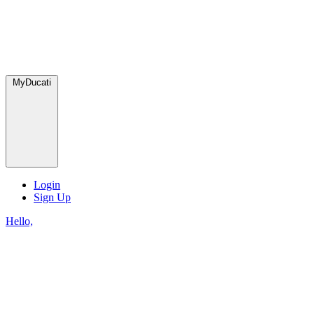
MyDucati
Login
Sign Up
Hello,