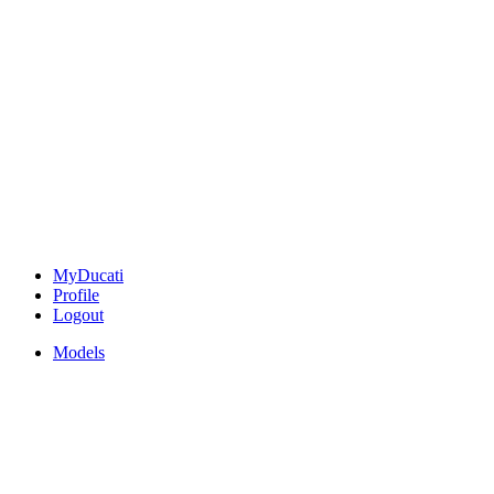
MyDucati
Profile
Logout
Models