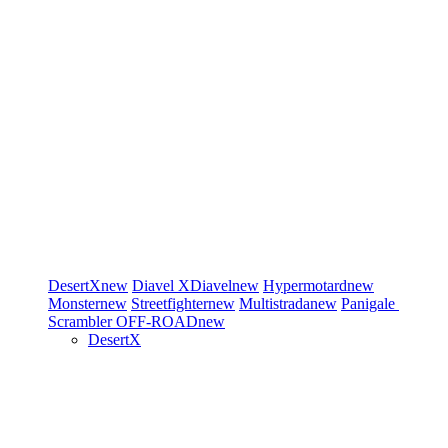
DesertX
new
Diavel
XDiavel
new
Hypermotard
new
Monster
new
Streetfighter
new
Multistrada
new
Panigale
Scrambler
OFF-ROAD
new
DesertX