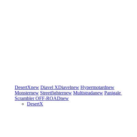
DesertX
new
Diavel
XDiavel
new
Hypermotard
new
Monster
new
Streetfighter
new
Multistrada
new
Panigale
Scrambler
OFF-ROAD
new
DesertX