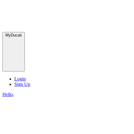
MyDucati
Login
Sign Up
Hello,