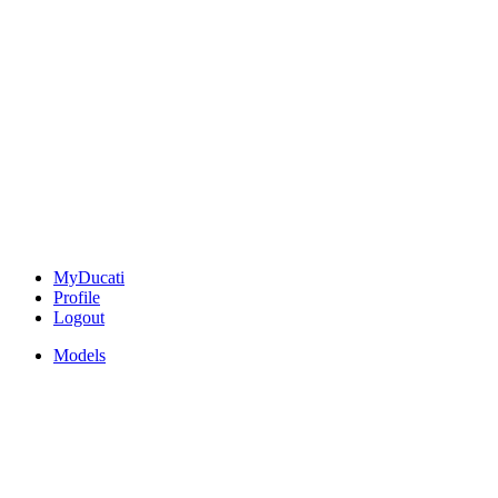
MyDucati
Profile
Logout
Models