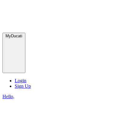
MyDucati
Login
Sign Up
Hello,