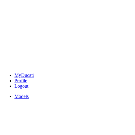
MyDucati
Profile
Logout
Models