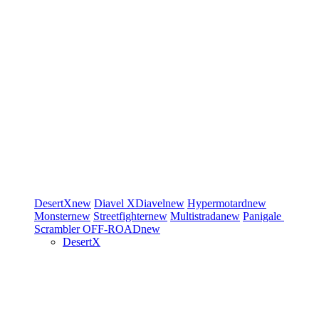
DesertX
new
Diavel
XDiavel
new
Hypermotard
new
Monster
new
Streetfighter
new
Multistrada
new
Panigale
Scrambler
OFF-ROAD
new
DesertX