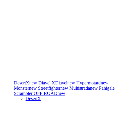
DesertX
new
Diavel
XDiavel
new
Hypermotard
new
Monster
new
Streetfighter
new
Multistrada
new
Panigale
Scrambler
OFF-ROAD
new
DesertX