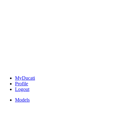
MyDucati
Profile
Logout
Models