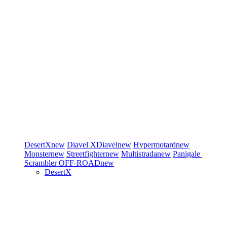
DesertX
new
Diavel
XDiavel
new
Hypermotard
new
Monster
new
Streetfighter
new
Multistrada
new
Panigale
Scrambler
OFF-ROAD
new
DesertX