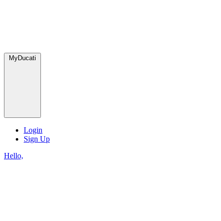
MyDucati
Login
Sign Up
Hello,