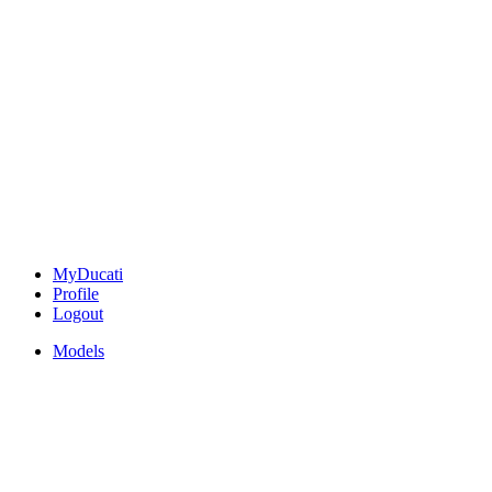
MyDucati
Profile
Logout
Models