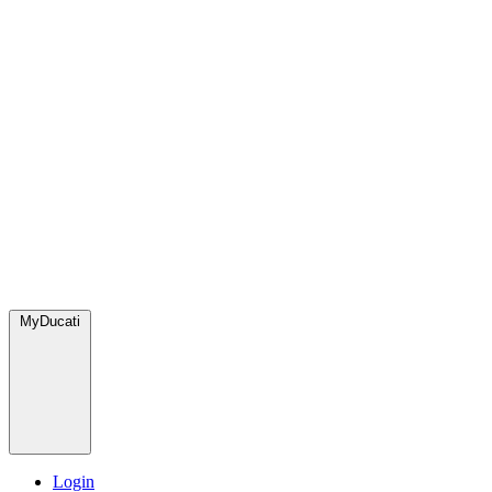
MyDucati
Login