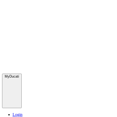
MyDucati
Login