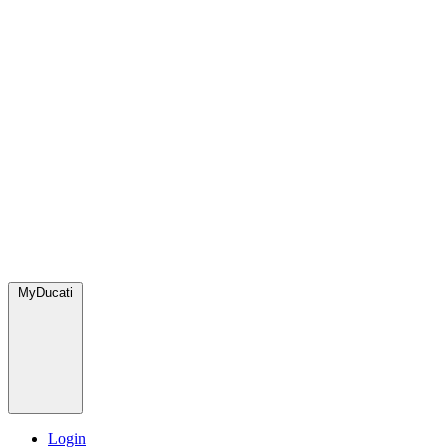
MyDucati
Login