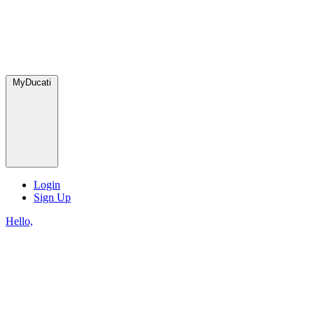
MyDucati
Login
Sign Up
Hello,