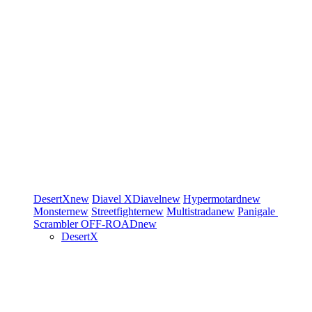
DesertX
new
Diavel
XDiavel
new
Hypermotard
new
Monster
new
Streetfighter
new
Multistrada
new
Panigale
Scrambler
OFF-ROAD
new
DesertX