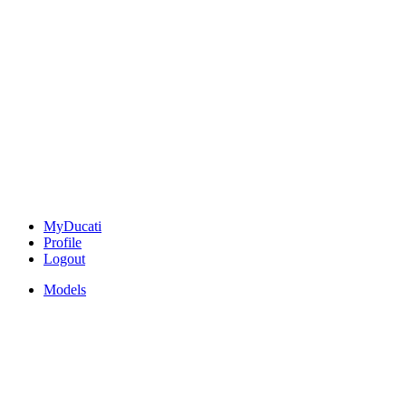
MyDucati
Profile
Logout
Models