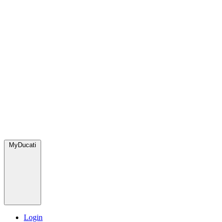
MyDucati
Login