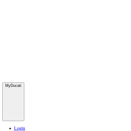
MyDucati
Login