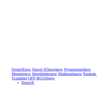
DesertX
new
Diavel
XDiavel
new
Hypermotard
new
Monster
new
Streetfighter
new
Multistrada
new
Panigale
Scrambler
OFF-ROAD
new
DesertX