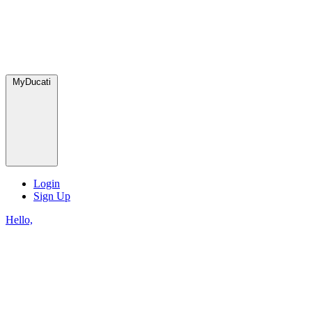
MyDucati
Login
Sign Up
Hello,