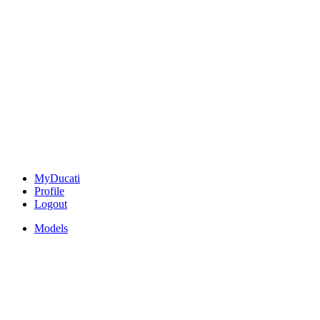
MyDucati
Profile
Logout
Models