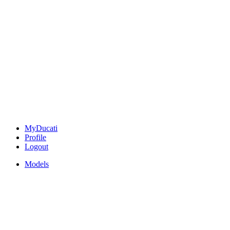
MyDucati
Profile
Logout
Models