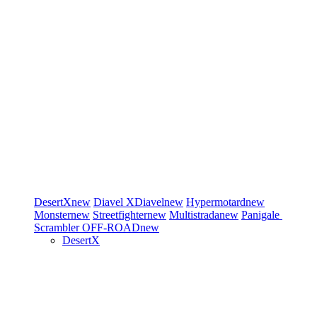
DesertX
new
Diavel
XDiavel
new
Hypermotard
new
Monster
new
Streetfighter
new
Multistrada
new
Panigale
Scrambler
OFF-ROAD
new
DesertX