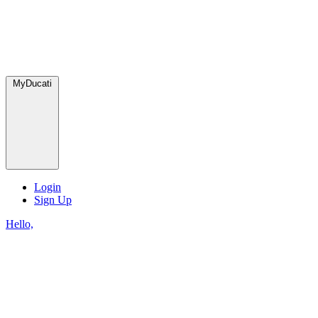
MyDucati
Login
Sign Up
Hello,