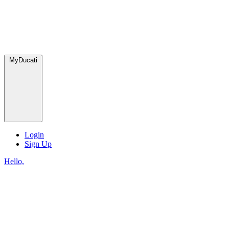
MyDucati
Login
Sign Up
Hello,