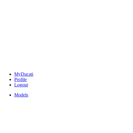
MyDucati
Profile
Logout
Models