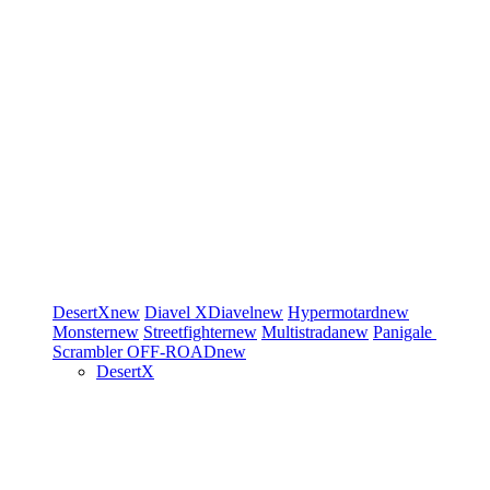
DesertX
new
Diavel
XDiavel
new
Hypermotard
new
Monster
new
Streetfighter
new
Multistrada
new
Panigale
Scrambler
OFF-ROAD
new
DesertX