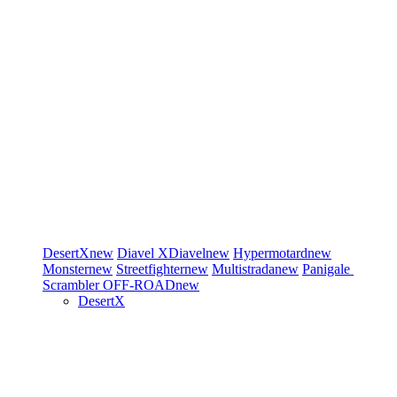
DesertX
new
Diavel
XDiavel
new
Hypermotard
new
Monster
new
Streetfighter
new
Multistrada
new
Panigale
Scrambler
OFF-ROAD
new
DesertX