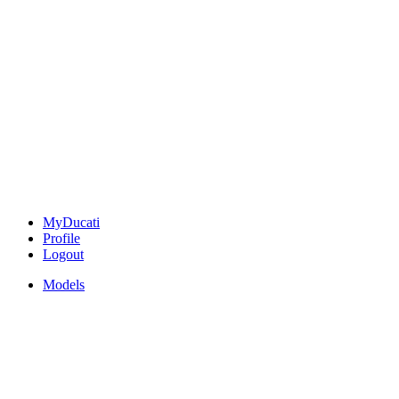
MyDucati
Profile
Logout
Models