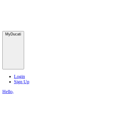
MyDucati
Login
Sign Up
Hello,