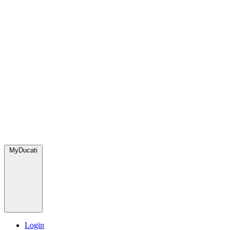
MyDucati
Login