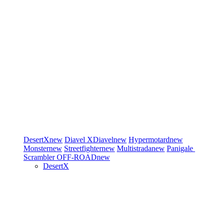
DesertX
new
Diavel
XDiavel
new
Hypermotard
new
Monster
new
Streetfighter
new
Multistrada
new
Panigale
Scrambler
OFF-ROAD
new
DesertX