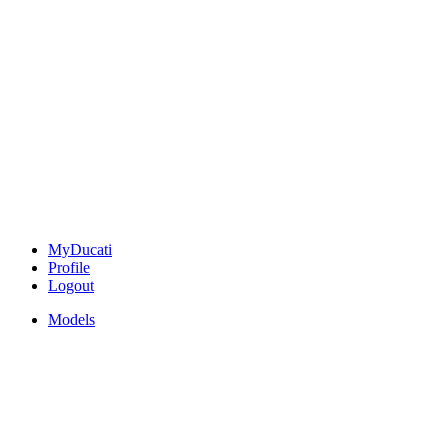
MyDucati
Profile
Logout
Models