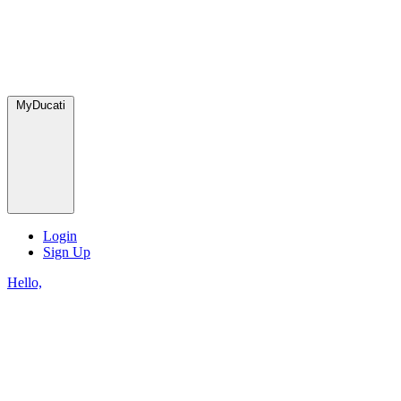
MyDucati
Login
Sign Up
Hello,