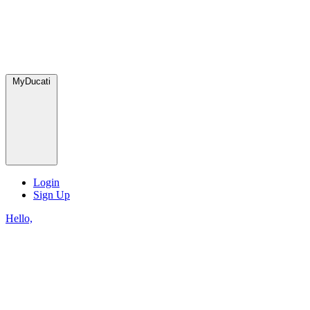
MyDucati
Login
Sign Up
Hello,