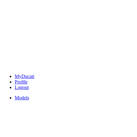
MyDucati
Profile
Logout
Models