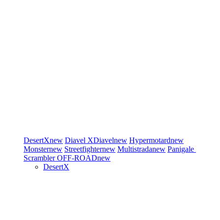
DesertX
new
Diavel
XDiavel
new
Hypermotard
new
Monster
new
Streetfighter
new
Multistrada
new
Panigale
Scrambler
OFF-ROAD
new
DesertX