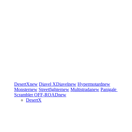
DesertX
new
Diavel
XDiavel
new
Hypermotard
new
Monster
new
Streetfighter
new
Multistrada
new
Panigale
Scrambler
OFF-ROAD
new
DesertX