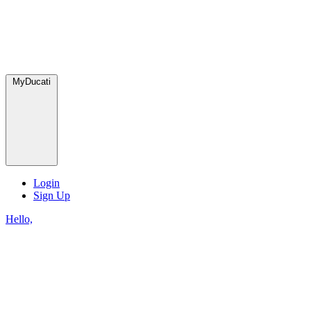
MyDucati
Login
Sign Up
Hello,