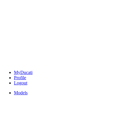
MyDucati
Profile
Logout
Models