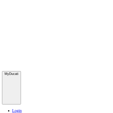
MyDucati
Login