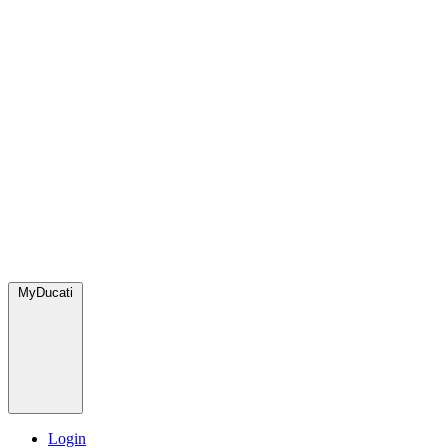
MyDucati
Login