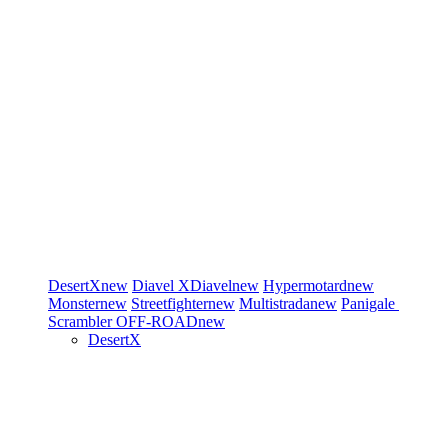
DesertX
new
Diavel
XDiavel
new
Hypermotard
new
Monster
new
Streetfighter
new
Multistrada
new
Panigale
Scrambler
OFF-ROAD
new
DesertX