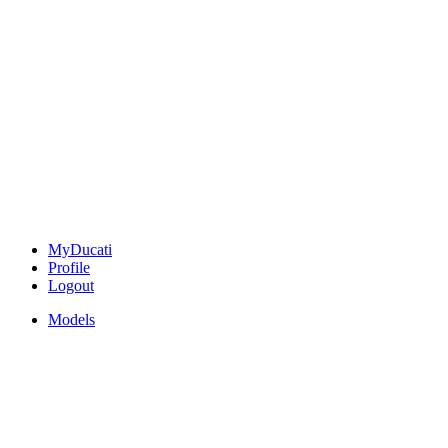
MyDucati
Profile
Logout
Models