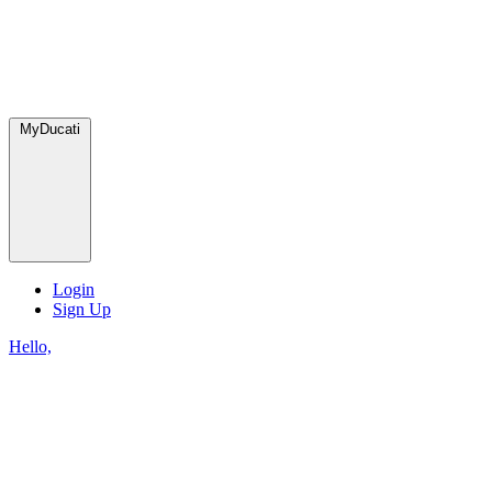
MyDucati
Login
Sign Up
Hello,