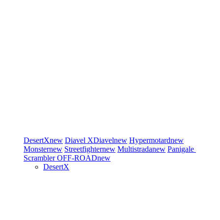
DesertX
new
Diavel
XDiavel
new
Hypermotard
new
Monster
new
Streetfighter
new
Multistrada
new
Panigale
Scrambler
OFF-ROAD
new
DesertX