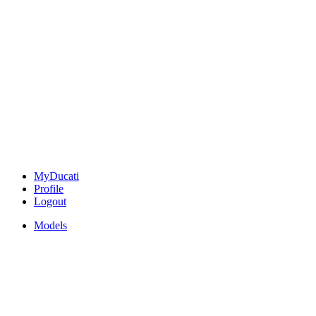
MyDucati
Profile
Logout
Models