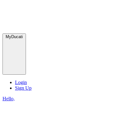
MyDucati
Login
Sign Up
Hello,