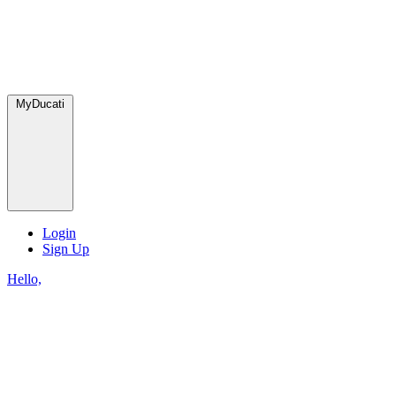
MyDucati
Login
Sign Up
Hello,