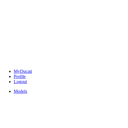
MyDucati
Profile
Logout
Models