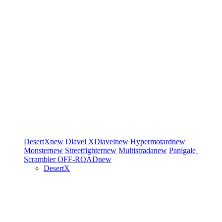
DesertX
new
Diavel
XDiavel
new
Hypermotard
new
Monster
new
Streetfighter
new
Multistrada
new
Panigale
Scrambler
OFF-ROAD
new
DesertX