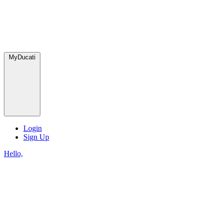
MyDucati
Login
Sign Up
Hello,