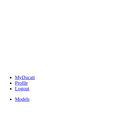
MyDucati
Profile
Logout
Models