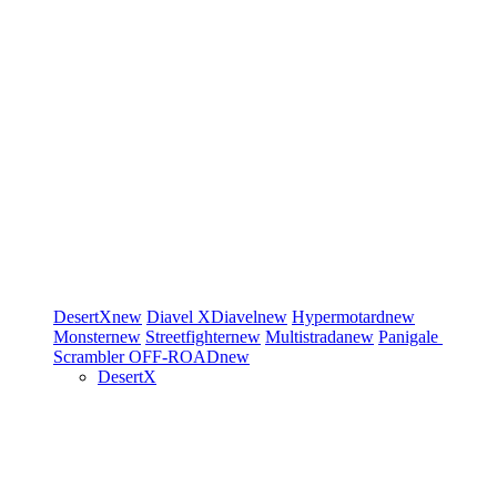
DesertX
new
Diavel
XDiavel
new
Hypermotard
new
Monster
new
Streetfighter
new
Multistrada
new
Panigale
Scrambler
OFF-ROAD
new
DesertX