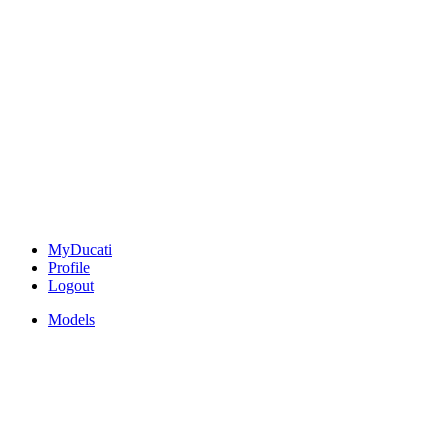
MyDucati
Profile
Logout
Models