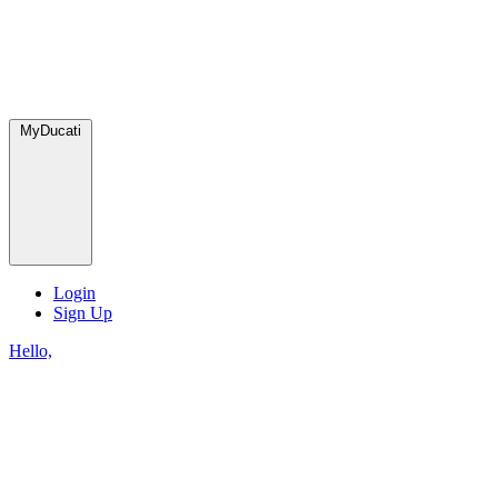
MyDucati
Login
Sign Up
Hello,