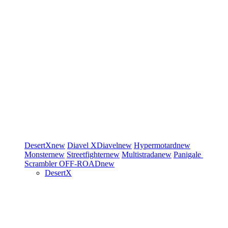
DesertX
new
Diavel
XDiavel
new
Hypermotard
new
Monster
new
Streetfighter
new
Multistrada
new
Panigale
Scrambler
OFF-ROAD
new
DesertX