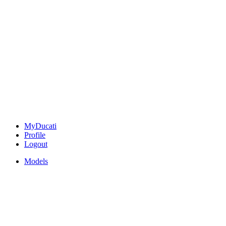
MyDucati
Profile
Logout
Models