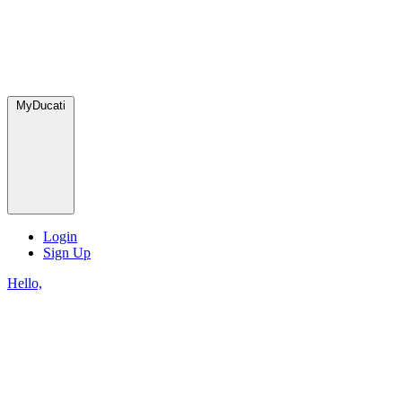
MyDucati
Login
Sign Up
Hello,