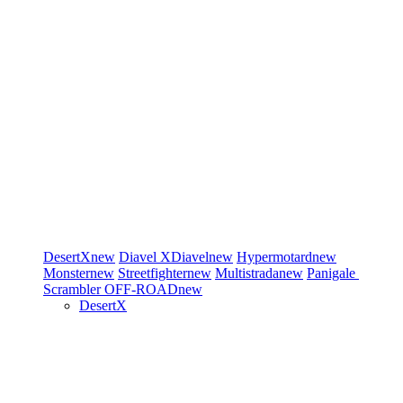
DesertX
new
Diavel
XDiavel
new
Hypermotard
new
Monster
new
Streetfighter
new
Multistrada
new
Panigale
Scrambler
OFF-ROAD
new
DesertX