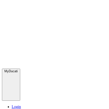
MyDucati
Login