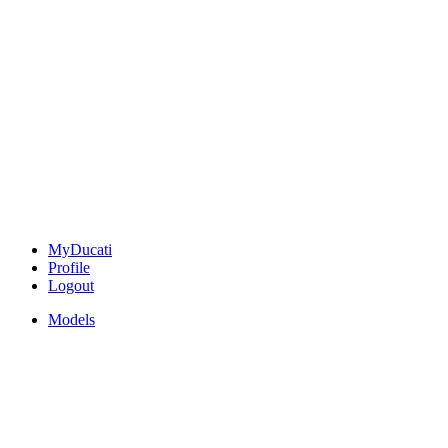
MyDucati
Profile
Logout
Models