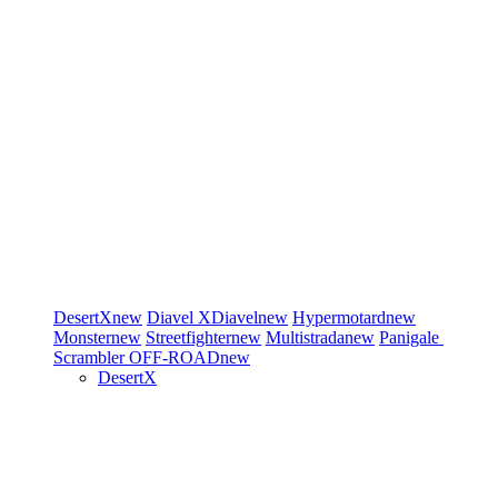
DesertX
new
Diavel
XDiavel
new
Hypermotard
new
Monster
new
Streetfighter
new
Multistrada
new
Panigale
Scrambler
OFF-ROAD
new
DesertX