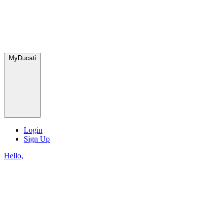
MyDucati
Login
Sign Up
Hello,