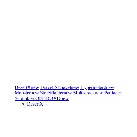
DesertX
new
Diavel
XDiavel
new
Hypermotard
new
Monster
new
Streetfighter
new
Multistrada
new
Panigale
Scrambler
OFF-ROAD
new
DesertX