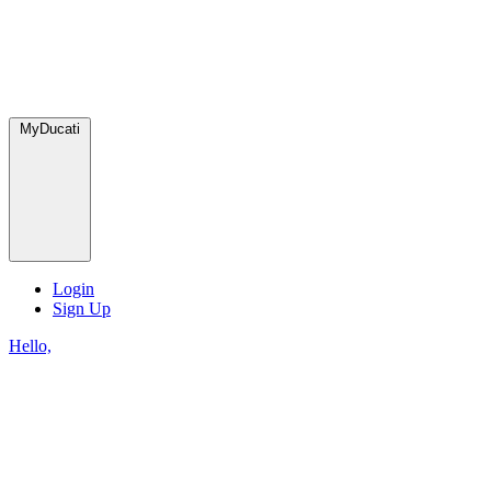
MyDucati
Login
Sign Up
Hello,