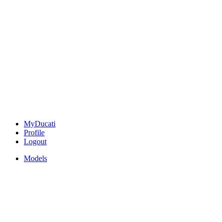
MyDucati
Profile
Logout
Models