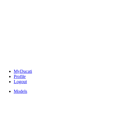
MyDucati
Profile
Logout
Models