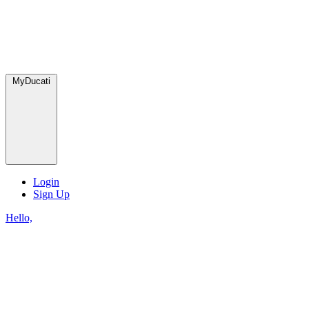
MyDucati
Login
Sign Up
Hello,