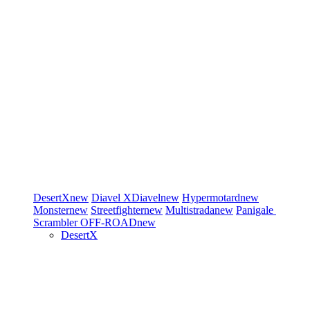
DesertX
new
Diavel
XDiavel
new
Hypermotard
new
Monster
new
Streetfighter
new
Multistrada
new
Panigale
Scrambler
OFF-ROAD
new
DesertX