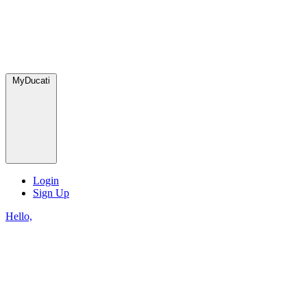
MyDucati
Login
Sign Up
Hello,