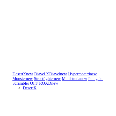
DesertX
new
Diavel
XDiavel
new
Hypermotard
new
Monster
new
Streetfighter
new
Multistrada
new
Panigale
Scrambler
OFF-ROAD
new
DesertX