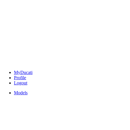
MyDucati
Profile
Logout
Models