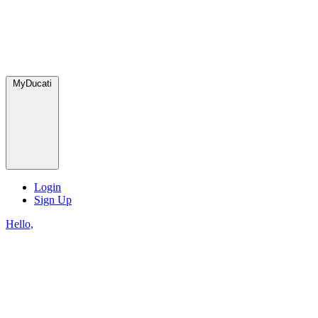
MyDucati
Login
Sign Up
Hello,