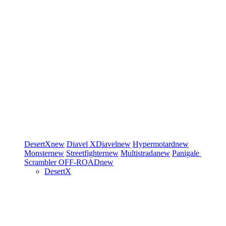
DesertX
new
Diavel
XDiavel
new
Hypermotard
new
Monster
new
Streetfighter
new
Multistrada
new
Panigale
Scrambler
OFF-ROAD
new
DesertX