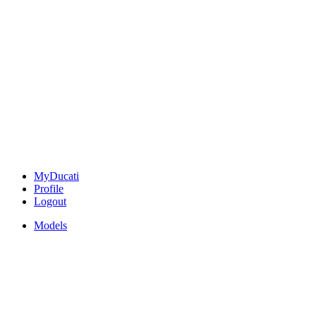
MyDucati
Profile
Logout
Models