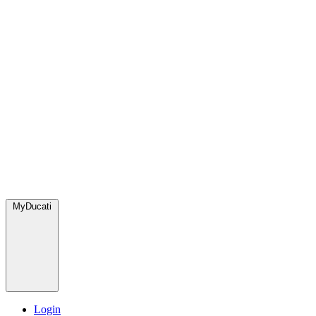
MyDucati
Login