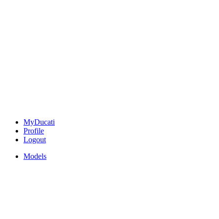
MyDucati
Profile
Logout
Models