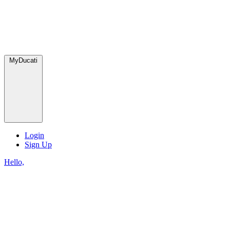
MyDucati
Login
Sign Up
Hello,