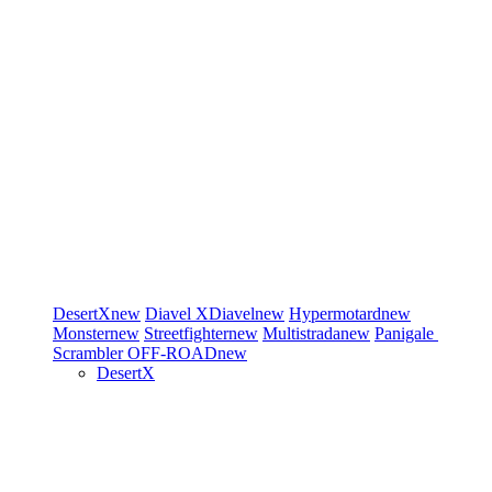
DesertX
new
Diavel
XDiavel
new
Hypermotard
new
Monster
new
Streetfighter
new
Multistrada
new
Panigale
Scrambler
OFF-ROAD
new
DesertX