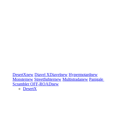
DesertX
new
Diavel
XDiavel
new
Hypermotard
new
Monster
new
Streetfighter
new
Multistrada
new
Panigale
Scrambler
OFF-ROAD
new
DesertX