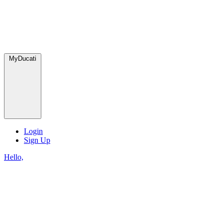
MyDucati
Login
Sign Up
Hello,