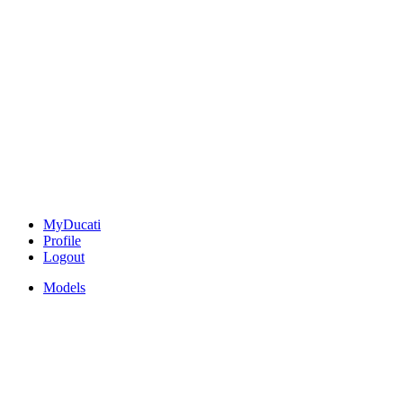
MyDucati
Profile
Logout
Models