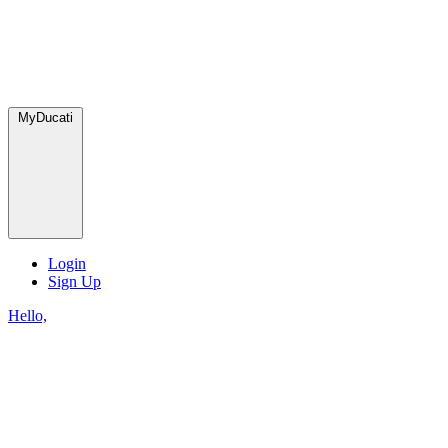
MyDucati
Login
Sign Up
Hello,