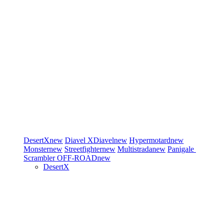
DesertX
new
Diavel
XDiavel
new
Hypermotard
new
Monster
new
Streetfighter
new
Multistrada
new
Panigale
Scrambler
OFF-ROAD
new
DesertX