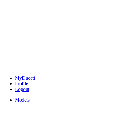
MyDucati
Profile
Logout
Models