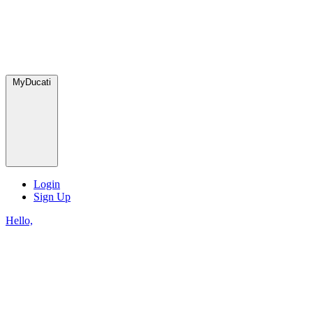
MyDucati
Login
Sign Up
Hello,