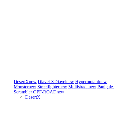
DesertX
new
Diavel
XDiavel
new
Hypermotard
new
Monster
new
Streetfighter
new
Multistrada
new
Panigale
Scrambler
OFF-ROAD
new
DesertX