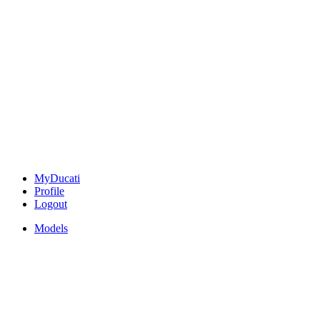
MyDucati
Profile
Logout
Models