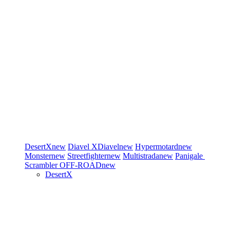
DesertX
new
Diavel
XDiavel
new
Hypermotard
new
Monster
new
Streetfighter
new
Multistrada
new
Panigale
Scrambler
OFF-ROAD
new
DesertX