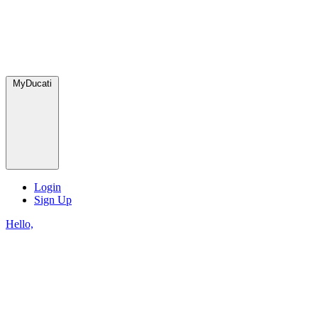
MyDucati
Login
Sign Up
Hello,