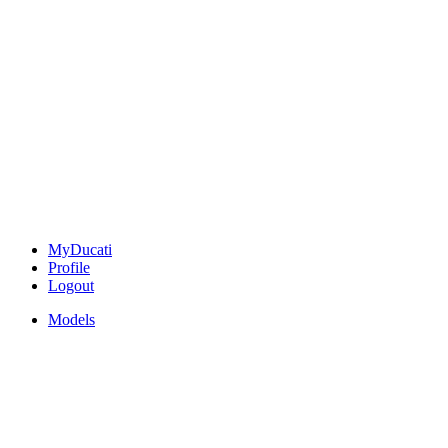
MyDucati
Profile
Logout
Models