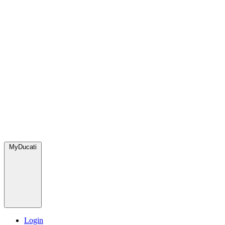
MyDucati
Login