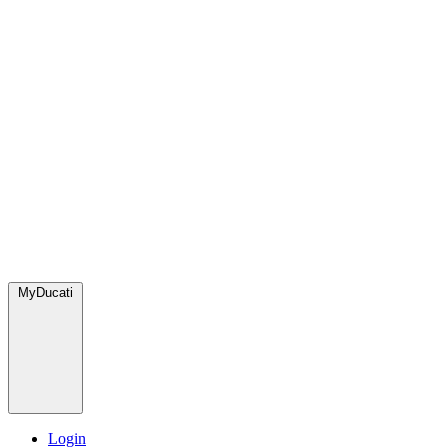
MyDucati
Login