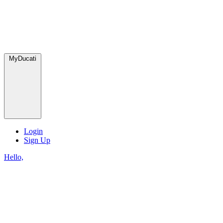
MyDucati
Login
Sign Up
Hello,