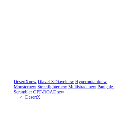
DesertX
new
Diavel
XDiavel
new
Hypermotard
new
Monster
new
Streetfighter
new
Multistrada
new
Panigale
Scrambler
OFF-ROAD
new
DesertX