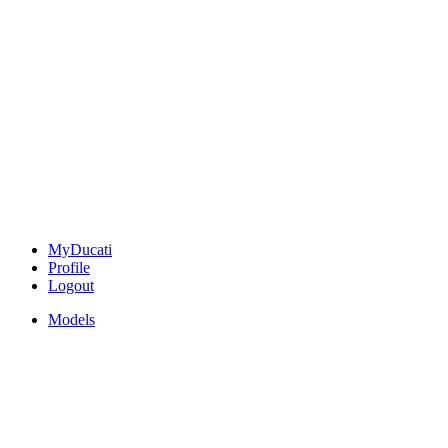
MyDucati
Profile
Logout
Models