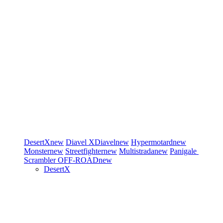
DesertX
new
Diavel
XDiavel
new
Hypermotard
new
Monster
new
Streetfighter
new
Multistrada
new
Panigale
Scrambler
OFF-ROAD
new
DesertX