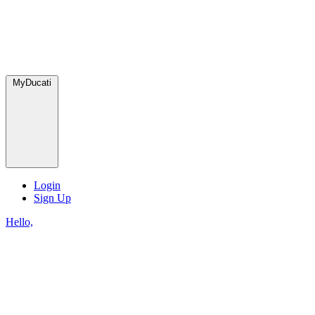
MyDucati
Login
Sign Up
Hello,