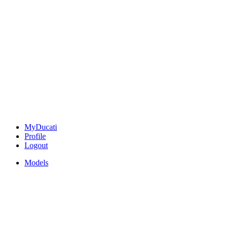
MyDucati
Profile
Logout
Models