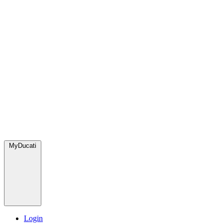
MyDucati
Login