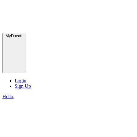
MyDucati
Login
Sign Up
Hello,