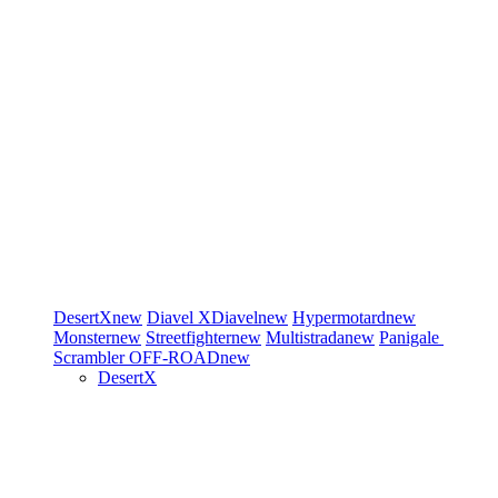
DesertX
new
Diavel
XDiavel
new
Hypermotard
new
Monster
new
Streetfighter
new
Multistrada
new
Panigale
Scrambler
OFF-ROAD
new
DesertX