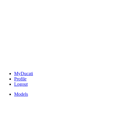
MyDucati
Profile
Logout
Models