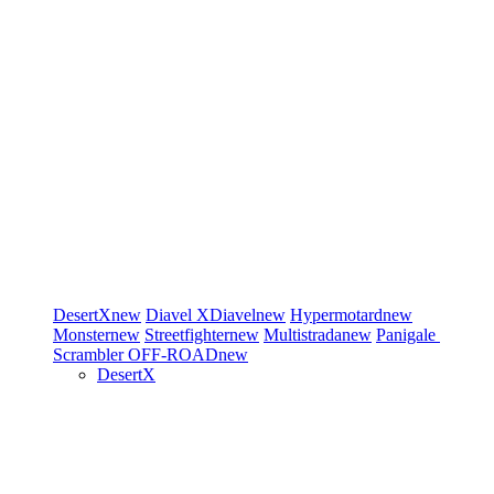
DesertX
new
Diavel
XDiavel
new
Hypermotard
new
Monster
new
Streetfighter
new
Multistrada
new
Panigale
Scrambler
OFF-ROAD
new
DesertX