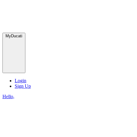
MyDucati
Login
Sign Up
Hello,