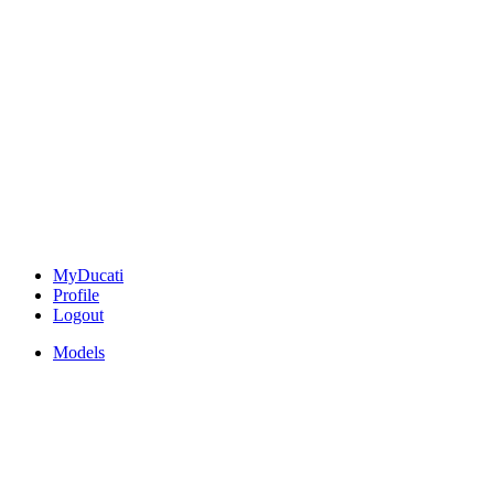
MyDucati
Profile
Logout
Models