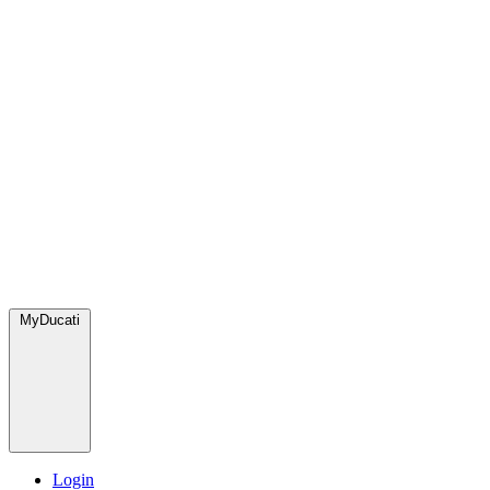
MyDucati
Login