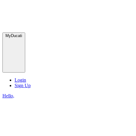
MyDucati
Login
Sign Up
Hello,