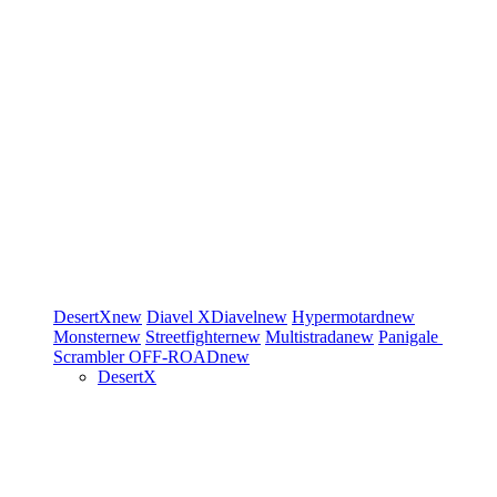
DesertX
new
Diavel
XDiavel
new
Hypermotard
new
Monster
new
Streetfighter
new
Multistrada
new
Panigale
Scrambler
OFF-ROAD
new
DesertX