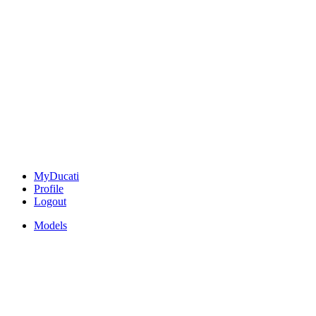
MyDucati
Profile
Logout
Models